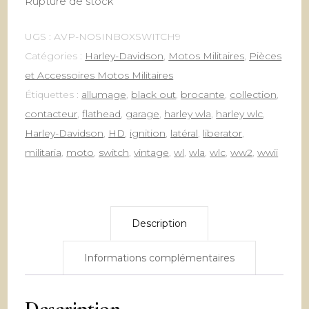
Rupture de stock
UGS :
AVP-NOSINBOXSWITCH9
Catégories :
Harley-Davidson
,
Motos Militaires
,
Pièces
et Accessoires Motos Militaires
Étiquettes :
allumage
,
black out
,
brocante
,
collection
,
contacteur
,
flathead
,
garage
,
harley wla
,
harley wlc
,
Harley-Davidson
,
HD
,
ignition
,
latéral
,
liberator
,
militaria
,
moto
,
switch
,
vintage
,
wl
,
wla
,
wlc
,
ww2
,
wwii
Description
Informations complémentaires
Description