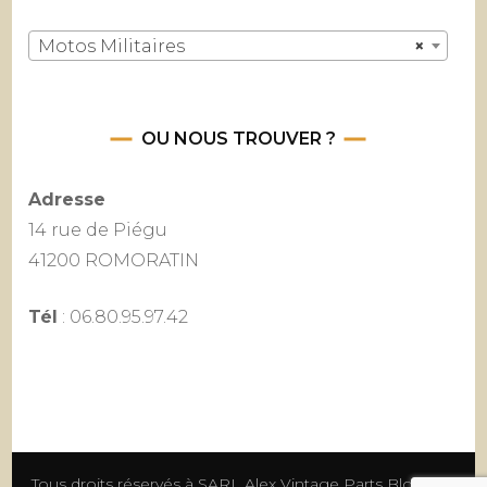
Motos Militaires
×
OU NOUS TROUVER ?
Adresse
14 rue de Piégu
41200 ROMORATIN
Tél
: 06.80.95.97.42
Tous droits réservés à SARL Alex Vintage Parts
Blossom