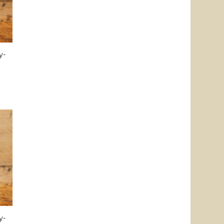
y-
y-