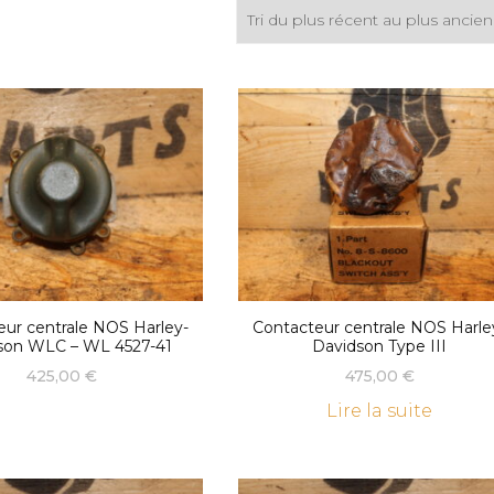
eur centrale NOS Harley-
Contacteur centrale NOS Harle
son WLC – WL 4527-41
Davidson Type III
425,00
€
475,00
€
Lire la suite