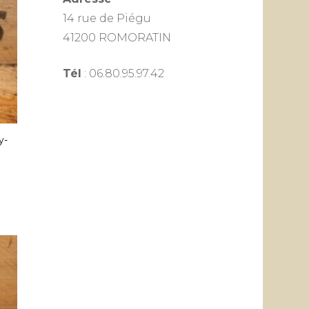
14 rue de Piégu
41200 ROMORATIN
Tél
: 06.80.95.97.42
y-