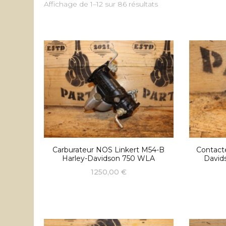
Trié
Affichage de 1–12 sur 86 résultats
du
plus
récent
au
plus
ancien
Carburateur NOS Linkert M54-B
Contact
Harley-Davidson 750 WLA
David
1250,00
€