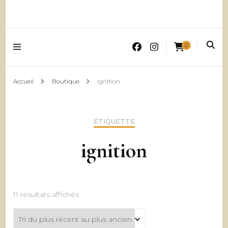
0
Accueil
Boutique
ignition
ÉTIQUETTE
ignition
Trié
11 résultats affichés
du
plus