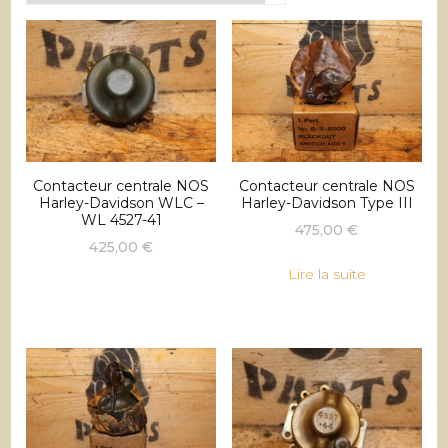
récent
au
plus
ancien
Contacteur centrale NOS
Contacteur centrale NOS
Harley-Davidson WLC –
Harley-Davidson Type III
WL 4527-41
475,00
€
425,00
€
Lire la suite