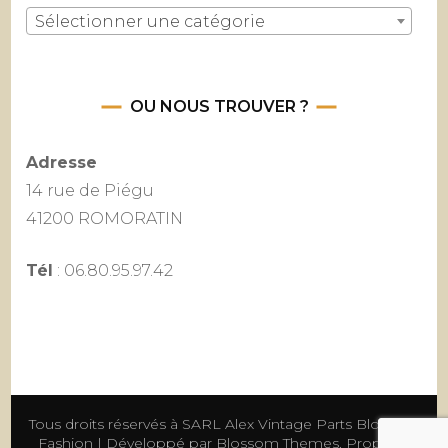
Sélectionner une catégorie
OU NOUS TROUVER ?
Adresse
14 rue de Piégu
41200 ROMORATIN
Tél
: 06.80.95.97.42
Tous droits réservés à SARL Alex Vintage Parts
Blossom
Fashion | Développé par
Blossom Themes
. Propulsé