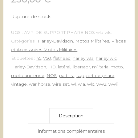
Rupture de stock
UGS :
AVP-DE-SUPPORT PHARE NOS wla wlc
Catégories :
Harley-Davidson
,
Motos Militaires
,
Pièces
et Accessoires Motos Militaires
Étiquettes :
45
,
750
,
flathead
,
harley wla
,
harley wlc
,
Harley-Davidson
,
HD
,
latéral
,
liberator
,
militaria
,
moto
,
moto ancienne
,
NOS
,
part list
,
support de phare
,
vintage
,
war horse
,
wire set
,
wl
,
wla
,
wlc
,
ww2
,
wwii
Description
Informations complémentaires