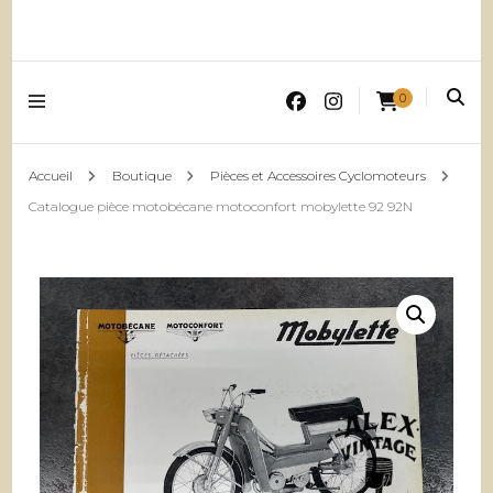
0
Accueil
Boutique
Pièces et Accessoires Cyclomoteurs
Catalogue pièce motobécane motoconfort mobylette 92 92N