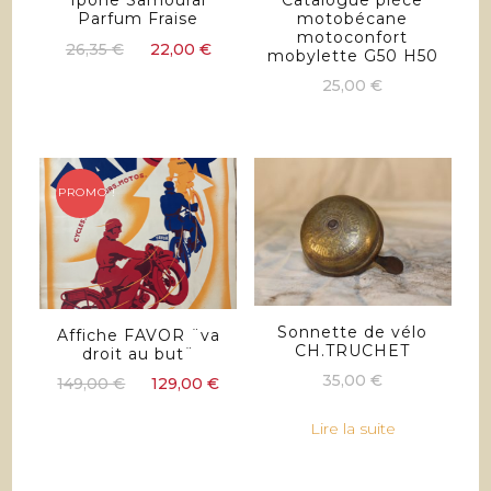
Ipone Samouraï
Catalogue pièce
Parfum Fraise
motobécane
motoconfort
Le
Le
26,35
€
22,00
€
mobylette G50 H50
prix
prix
25,00
€
initial
actuel
était :
est :
26,35 €.
22,00 €.
PROMO !
Sonnette de vélo
Affiche FAVOR ¨va
CH.TRUCHET
droit au but¨
35,00
€
Le
Le
149,00
€
129,00
€
prix
prix
initial
actuel
Lire la suite
était :
est :
149,00 €.
129,00 €.