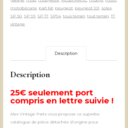
garage
,
mob
,
mobylette
,
MOBYMATIC
,
mobyx
,
moto
,
motobécane
,
part list
,
peugeot
,
peugeot 101
,
solex
,
SP 50
,
SP 93
,
SP TT
,
SP94
,
tous terrain
,
tout terrain
,
TT
,
vintage
Description
Description
25€ seulement port
compris en lettre suivie !
Alex Vintage Parts vous propose ce superbe
catalogue de pièce détachée d’origine pour