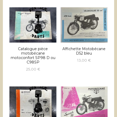
Catalogue pièce
Affichette Motobécane
motobécane
D52 bleu
motoconfort SP98 D ou
13,00
€
C98SP
25,00
€