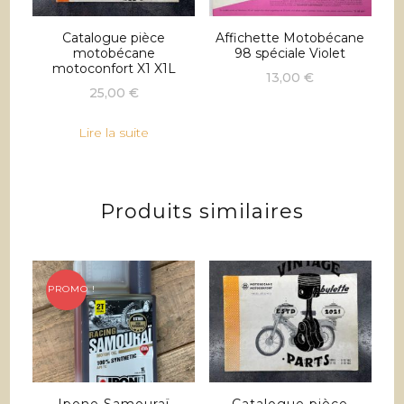
Catalogue pièce
Affichette Motobécane
motobécane
98 spéciale Violet
motoconfort X1 X1L
13,00
€
25,00
€
Lire la suite
Produits similaires
PROMO !