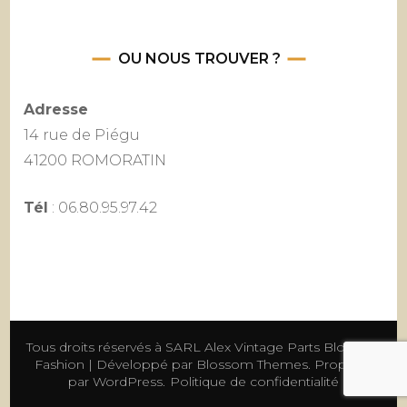
OU NOUS TROUVER ?
Adresse
14 rue de Piégu
41200 ROMORATIN
Tél
: 06.80.95.97.42
Tous droits réservés à SARL Alex Vintage Parts
Blossom
Fashion | Développé par
Blossom Themes
. Propulsé
par
WordPress
.
Politique de confidentialité