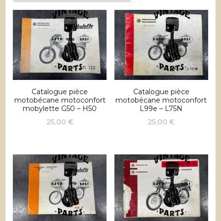
récent
au
plus
ancien
Catalogue pièce
Catalogue pièce
motobécane motoconfort
motobécane motoconfort
mobylette G50 – H50
L99e – L75N
25,00
€
25,00
€