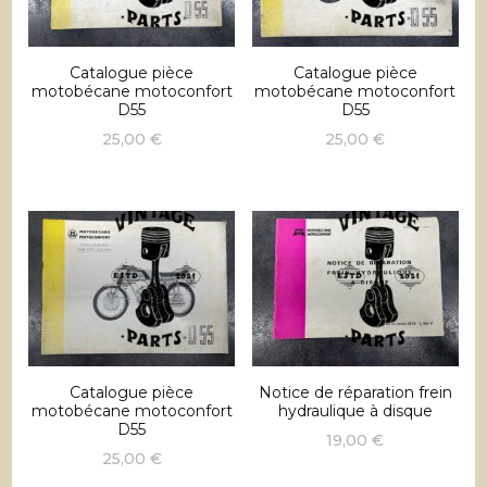
Catalogue pièce
Catalogue pièce
motobécane motoconfort
motobécane motoconfort
D55
D55
25,00
€
25,00
€
Catalogue pièce
Notice de réparation frein
motobécane motoconfort
hydraulique à disque
D55
19,00
€
25,00
€