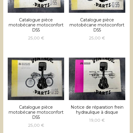
Catalogue pièce
Catalogue pièce
motobécane motoconfort
motobécane motoconfort
D55
D55
25,00
€
25,00
€
Catalogue pièce
Notice de réparation frein
motobécane motoconfort
hydraulique à disque
D55
19,00
€
25,00
€