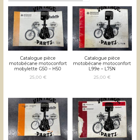
récent
au
plus
ancien
Catalogue pièce
Catalogue pièce
motobécane motoconfort
motobécane motoconfort
mobylette G50 – H50
L99e – L75N
25,00
€
25,00
€