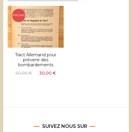
PROMO !
Tract Allemand pour
prévenir des
bombardements
Le
Le
50,00
€
30,00
€
prix
prix
initial
actuel
était :
est :
50,00 €.
30,00 €.
SUIVEZ NOUS SUR