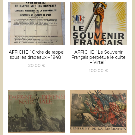
était :
est :
449,00 €.
399,
649,00 €.
449,00 €.
AFFICHE ¨Ordre de rappel
AFFICHE ¨Le Souvenir
sous les drapeaux – 1948¨
Français perpétue le culte
– Virtel¨
20,00
€
100,00
€