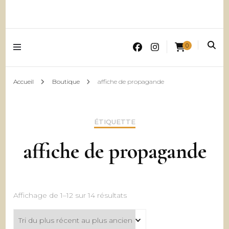
0
Accueil
Boutique
affiche de propagande
ÉTIQUETTE
affiche de propagande
Trié
Affichage de 1–12 sur 14 résultats
du
plus