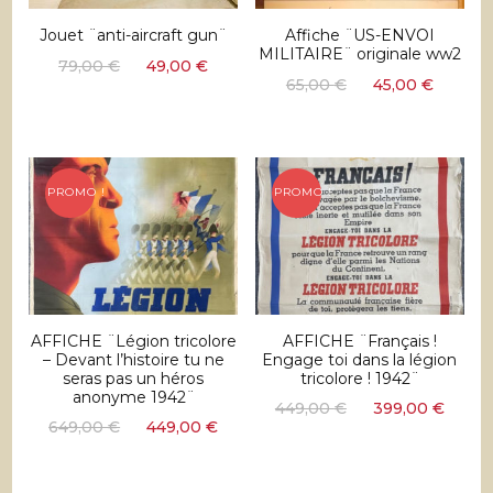
Jouet ¨anti-aircraft gun¨
Affiche ¨US-ENVOI
MILITAIRE¨ originale ww2
Le
Le
79,00
€
49,00
€
Le
Le
65,00
€
45,00
€
prix
prix
prix
prix
initial
actuel
initial
actuel
était :
est :
était :
est :
79,00 €.
49,00 €.
65,00 €.
45,00 
PROMO !
PROMO !
AFFICHE ¨Légion tricolore
AFFICHE ¨Français !
– Devant l’histoire tu ne
Engage toi dans la légion
seras pas un héros
tricolore ! 1942¨
anonyme 1942¨
Le
Le
449,00
€
399,00
€
Le
Le
649,00
€
449,00
€
prix
prix
prix
prix
initial
actu
initial
actuel
était :
est :