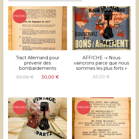
récent
au
plus
PROMO !
ancien
Tract Allemand pour
AFFICHE -« Nous
prévenir des
vaincrons parce que nous
bombardements
sommes les plus forts »
Le
Le
65,00
€
50,00
€
30,00
€
prix
prix
initial
actuel
était :
est :
50,00 €.
30,00 €.
PROMO !
PROMO !