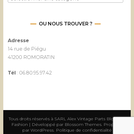
OU NOUS TROUVER ?
Adresse
14 rue de Piégu
41200 ROMORATIN
Tél
: 06.80.95.97.42
Tous droits réservés à SARL Alex Vintage Parts
Blossom
Fashion | Développé par
Blossom Themes
. Propulsé
par
WordPress
.
Politique de confidentialité