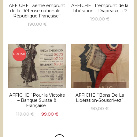
AFFICHE ¨3eme emprunt
AFFICHE ¨L’emprunt de la
de la Défense nationale –
Libération – Drapeaux¨ #2
République Française¨
190,00
€
190,00
€
PROMO !
AFFICHE ¨Pour la Victoire
AFFICHE ¨Bons De La
– Banque Suisse &
Libération-Souscrivez¨
Française¨
90,00
€
Le
Le
119,00
€
99,00
€
prix
prix
initial
actuel
était :
est :