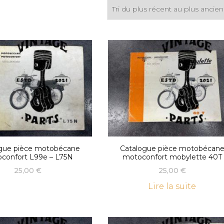
gue pièce motobécane
Catalogue pièce motobécan
confort L99e – L75N
motoconfort mobylette 40T
25,00
€
25,00
€
Lire la suite