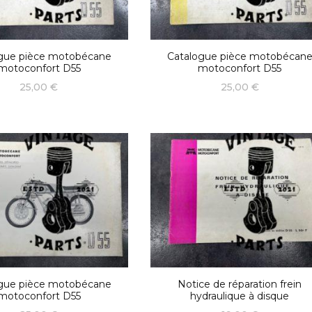
gue pièce motobécane
Catalogue pièce motobécan
motoconfort D55
motoconfort D55
25,00
€
25,00
€
gue pièce motobécane
Notice de réparation frein
motoconfort D55
hydraulique à disque