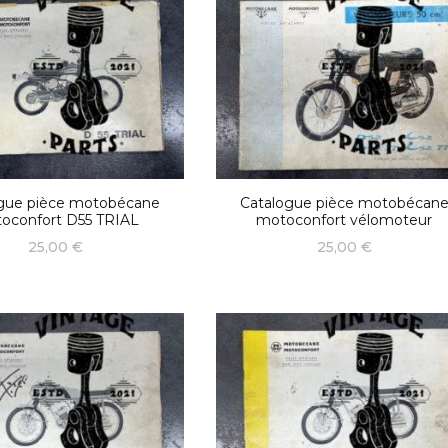
gue pièce motobécane
Catalogue pièce motobécan
oconfort D55 TRIAL
motoconfort vélomoteur
25,00
€
25,00
€