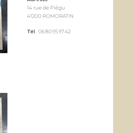
14 rue de Piégu
41200 ROMORATIN
Tél
: 06.80.95.97.42
e