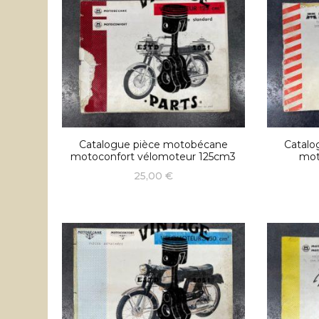
Catalogue pièce motobécane
Catalo
motoconfort vélomoteur 125cm3
mot
25,00
€