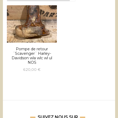
Pompe de retour
¨Scavenger¨ Harley-
Davidson wla wlc wl ul
NOS
620,00
€
SUIVEZ NOUS SUR