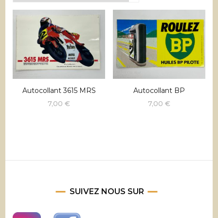
récent
au
plus
ancien
Autocollant 3615 MRS
Autocollant BP
7,00
€
7,00
€
SUIVEZ NOUS SUR