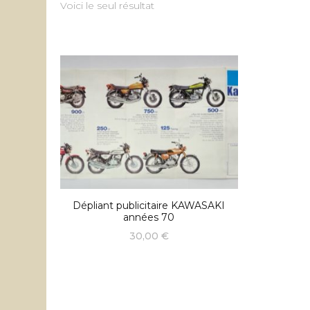
Voici le seul résultat
Dépliant publicitaire KAWASAKI
années 70
30,00
€