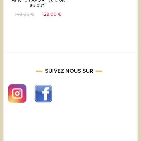
Affiche FAVOR ¨va droit
au but¨
Le
Le
149,00
€
129,00
€
prix
prix
initial
actuel
était :
est :
149,00 €.
129,00 €.
SUIVEZ NOUS SUR