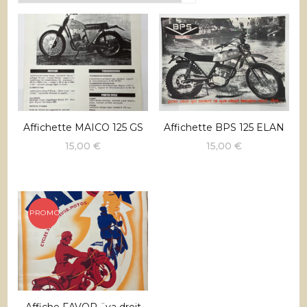
récent
au
plus
ancien
Affichette MAICO 125 GS
Affichette BPS 125 ELAN
15,00
€
15,00
€
PROMO !