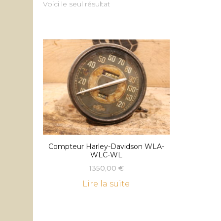
Voici le seul résultat
Compteur Harley-Davidson WLA-
WLC-WL
1350,00
€
Lire la suite