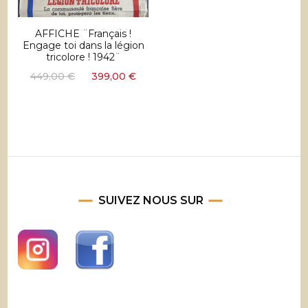
AFFICHE ¨Français !
Engage toi dans la légion
tricolore ! 1942¨
Le
Le
449,00
€
399,00
€
prix
prix
initial
actuel
était :
est :
449,00 €.
399,00 €.
SUIVEZ NOUS SUR