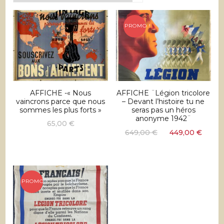
récent
au
plus
PROMO !
ancien
AFFICHE -« Nous
AFFICHE ¨Légion tricolore
vaincrons parce que nous
– Devant l’histoire tu ne
sommes les plus forts »
seras pas un héros
anonyme 1942¨
65,00
€
Le
Le
649,00
€
449,00
€
prix
prix
initial
actu
était :
est :
649,00 €.
449,
PROMO !