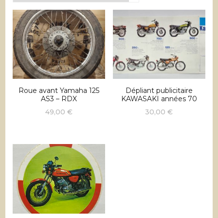
récent
au
plus
ancien
Roue avant Yamaha 125
Dépliant publicitaire
AS3 – RDX
KAWASAKI années 70
49,00
€
30,00
€