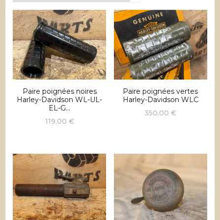
récent
au
plus
ancien
Paire poignées noires
Paire poignées vertes
Harley-Davidson WL-UL-
Harley-Davidson WLC
EL-G…
350,00
€
119,00
€