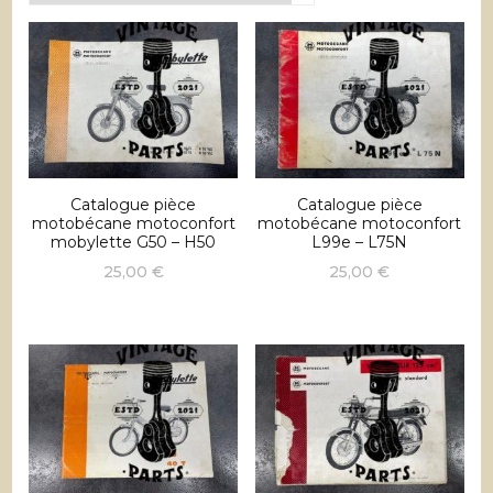
récent
au
plus
ancien
Catalogue pièce
Catalogue pièce
motobécane motoconfort
motobécane motoconfort
mobylette G50 – H50
L99e – L75N
25,00
€
25,00
€