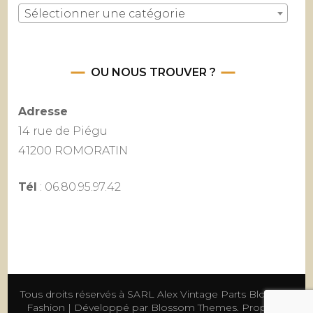
Sélectionner une catégorie
OU NOUS TROUVER ?
Adresse
14 rue de Piégu
41200 ROMORATIN
Tél
: 06.80.95.97.42
Tous droits réservés à SARL Alex Vintage Parts
Blossom
Fashion | Développé par
Blossom Themes
. Propulsé