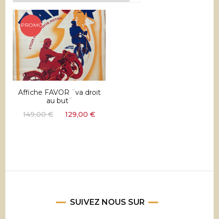
PROMO !
Affiche FAVOR ¨va droit
au but¨
Le
Le
149,00
€
129,00
€
prix
prix
initial
actuel
était :
est :
149,00 €.
129,00 €.
SUIVEZ NOUS SUR