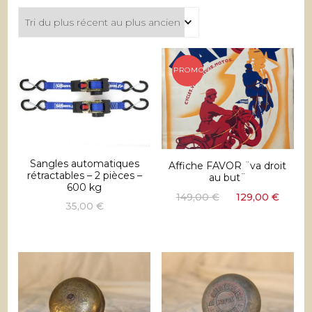
du
plus
récent
au
plus
PROMO !
ancien
Sangles automatiques
Affiche FAVOR ¨va droit
rétractables – 2 pièces –
au but¨
600 kg
Le
Le
149,00
€
129,00
€
35,00
€
prix
prix
initial
actue
était :
est :
149,00 €.
129,0