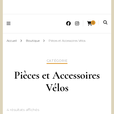
0
Accueil
Boutique
Pièces et Accessoires Vélos
CATÉGORIE
Pièces et Accessoires
Vélos
Trié
4 résultats affichés